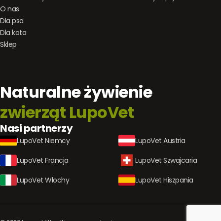
O nas
Dla psa
Dla kota
Sklep
Naturalne żywienie
zwierząt LupoVet
Nasi partnerzy
LupoVet Niemcy
LupoVet Austria
LupoVet Francja
LupoVet Szwajcaria
LupoVet Włochy
LupoVet Hiszpania