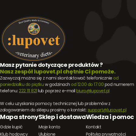
Masz pytanie dotyczące produktów ?
Nasz zespół lupovet.pl chętnie Ci pomoże.
Zazwyczaj można się z nami skontaktować telefonicznie
od
poniedziałku do piątku
w godzinach
od 12.00 do 17.00
pod numerem
telefonu:
222 111 821
lub poprzez e-mail
biuro@lupovet.pl
W celu uzyskania pomocy technicznej lub problemów z
zalogowaniem do sklepu prosimy o kontakt:
support@lupovet.pl
Mapa strony
Sklep i dostawa
Wiedza i pomoc
Gdzie kupić
Moje konto
Kontakt
Klub hodowcy
Ulubione
Polityka prywatności