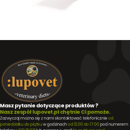
Masz pytanie dotyczące produktów ?
Nasz zespół lupovet.pl chętnie Ci pomoże.
Zazwyczaj można się z nami skontaktować telefonicznie
od
poniedziałku do piątku
w godzinach
od 12.00 do 17.00
pod numerem