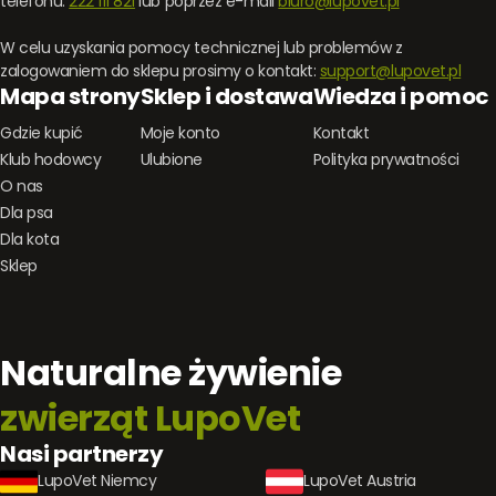
telefonu:
222 111 821
lub poprzez e-mail
biuro@lupovet.pl
W celu uzyskania pomocy technicznej lub problemów z
zalogowaniem do sklepu prosimy o kontakt:
support@lupovet.pl
Mapa strony
Sklep i dostawa
Wiedza i pomoc
Gdzie kupić
Moje konto
Kontakt
Klub hodowcy
Ulubione
Polityka prywatności
O nas
Dla psa
Dla kota
Sklep
Naturalne żywienie
zwierząt LupoVet
Nasi partnerzy
LupoVet Niemcy
LupoVet Austria