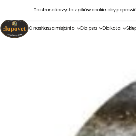
Ta strona korzysta z plików cookie, aby poprawi
O nas
Nasza misja
Info
Dla psa
Dla kota
Skle