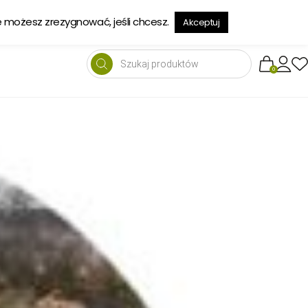
→
e możesz zrezygnować, jeśli chcesz.
Akceptuj
Wyszukiwarka
produktów
0