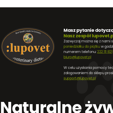
Masz pytanie dotycz
Nasz zespół lupovet.p
Zazwyczaj można się z nami 
poniedziałku do piątku
w godz
numerem telefonu:
222 111 821
biuro@lupovet.pl
W celu uzyskania pomocy tec
zalogowaniem do sklepu prosi
support@lupovet.pl
Naturalne żyw