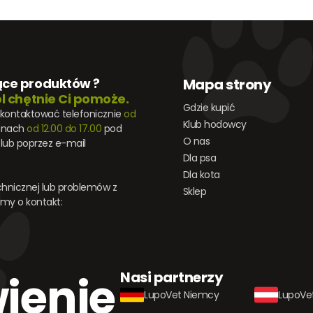
ące produktów ?
Mapa strony
l chętnie Ci pomoże.
Gdzie kupić
skontaktować telefonicznie
od
Klub hodowcy
inach
od 12.00 do 17.00
pod
O nas
lub poprzez e-mail
Dla psa
Dla kota
hnicznej lub problemów z
Sklep
my o kontakt:
ienie
Nasi partnerzy
LupoVet Niemcy
LupoVet