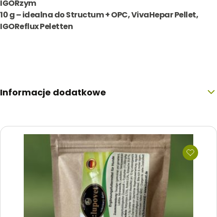
IGORzym
10 g – idealna do
Structum + OPC, VivaHepar Pellet,
IGOReflux Peletten
Informacje dodatkowe
Rozmiar
4 g, 10 g