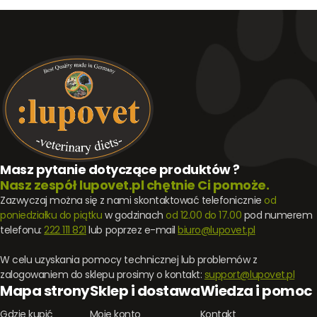
Masz pytanie dotyczące produktów ?
Nasz zespół lupovet.pl chętnie Ci pomoże.
Zazwyczaj można się z nami skontaktować telefonicznie
od
poniedziałku do piątku
w godzinach
od 12.00 do 17.00
pod numerem
telefonu:
222 111 821
lub poprzez e-mail
biuro@lupovet.pl
W celu uzyskania pomocy technicznej lub problemów z
zalogowaniem do sklepu prosimy o kontakt:
support@lupovet.pl
Mapa strony
Sklep i dostawa
Wiedza i pomoc
Gdzie kupić
Moje konto
Kontakt