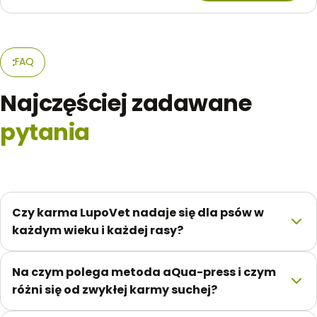
produkt
od
ma
109,00 zł
wiele
do
wariantów.
311,15 zł
FAQ
Opcje
można
Najczęściej zadawane
wybrać
na
pytania
stronie
produktu
Czy karma LupoVet nadaje się dla psów w
każdym wieku i każdej rasy?
Na czym polega metoda aQua-press i czym
różni się od zwykłej karmy suchej?