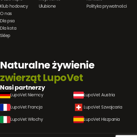
Klub hodowcy
Ulubione
Polityka prywatności
O nas
Dla psa
Dla kota
Sklep
Naturalne żywienie
zwierząt LupoVet
Nasi partnerzy
LupoVet Niemcy
LupoVet Austria
LupoVet Francja
LupoVet Szwajcaria
LupoVet Włochy
LupoVet Hiszpania