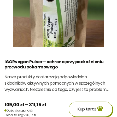
IGORvegan Pulver – ochrona przy podrażnieniu
przewodu pokarmowego
Nasze produkty dostarczają odpowiednich
składnikiów aktywnych pomocnych w szczególnych
wyzwaniach. Niezależnie od tego, czy jest to problem…
Zakres
109,00
zł
–
311,15
zł
Kup teraz
Duża dostępność
cen:
Ten
Cena za 1 kg:
726,67
zł