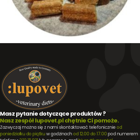
Masz pytanie dotyczące produktów ?
Nasz zespół lupovet.pl chętnie Ci pomoże.
Zazwyczaj można się z nami skontaktować telefonicznie
od
poniedziałku do piątku
w godzinach
od 12.00 do 17.00
pod numerem