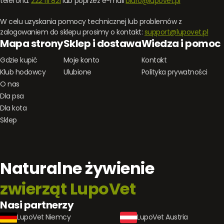
telefonu:
222 111 821
lub poprzez e-mail
biuro@lupovet.pl
W celu uzyskania pomocy technicznej lub problemów z
zalogowaniem do sklepu prosimy o kontakt:
support@lupovet.pl
Mapa strony
Sklep i dostawa
Wiedza i pomoc
Gdzie kupić
Moje konto
Kontakt
Klub hodowcy
Ulubione
Polityka prywatności
O nas
Dla psa
Dla kota
Sklep
Naturalne żywienie
zwierząt LupoVet
Nasi partnerzy
LupoVet Niemcy
LupoVet Austria