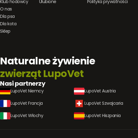
Klub hodowcy
Ulubione
Polityka prywatności
O nas
Dla psa
Dla kota
Sklep
Naturalne żywienie
zwierząt LupoVet
Nasi partnerzy
LupoVet Niemcy
LupoVet Austria
LupoVet Francja
LupoVet Szwajcaria
LupoVet Włochy
LupoVet Hiszpania