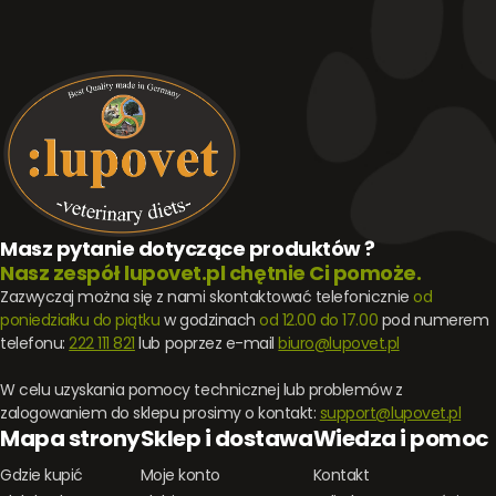
Masz pytanie dotyczące produktów ?
Nasz zespół lupovet.pl chętnie Ci pomoże.
Zazwyczaj można się z nami skontaktować telefonicznie
od
poniedziałku do piątku
w godzinach
od 12.00 do 17.00
pod numerem
telefonu:
222 111 821
lub poprzez e-mail
biuro@lupovet.pl
W celu uzyskania pomocy technicznej lub problemów z
zalogowaniem do sklepu prosimy o kontakt:
support@lupovet.pl
Mapa strony
Sklep i dostawa
Wiedza i pomoc
Gdzie kupić
Moje konto
Kontakt