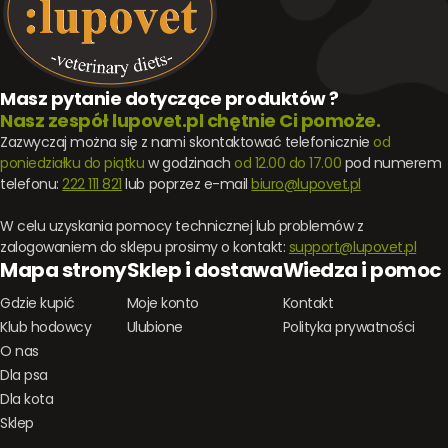
Masz pytanie dotyczące produktów ?
Nasz zespół lupovet.pl chętnie Ci pomoże.
Zazwyczaj można się z nami skontaktować telefonicznie
od
poniedziałku do piątku
w godzinach
od 12.00 do 17.00
pod numerem
telefonu:
222 111 821
lub poprzez e-mail
biuro@lupovet.pl
W celu uzyskania pomocy technicznej lub problemów z
zalogowaniem do sklepu prosimy o kontakt:
support@lupovet.pl
Mapa strony
Sklep i dostawa
Wiedza i pomoc
Gdzie kupić
Moje konto
Kontakt
Klub hodowcy
Ulubione
Polityka prywatności
O nas
Dla psa
Dla kota
Sklep