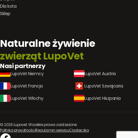
Dla kota
Sklep
Naturalne żywienie
zwierząt LupoVet
Nasi partnerzy
LupoVet Niemcy
LupoVet Austria
LupoVet Francja
LupoVet Szwajcaria
LupoVet Włochy
LupoVet Hiszpania
© 2026 Lupovet. Wszelkie prawa zastrzeżone.
Polityka prywatności
Regulamin serwisu
Ciasteczka