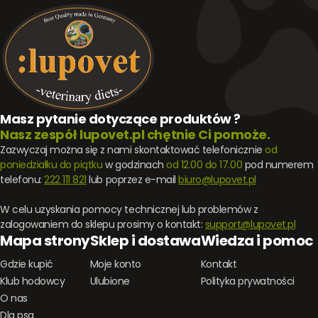
Masz pytanie dotyczące produktów ?
Nasz zespół lupovet.pl chętnie Ci pomoże.
Zazwyczaj można się z nami skontaktować telefonicznie
od
poniedziałku do piątku
w godzinach
od 12.00 do 17.00
pod numerem
telefonu:
222 111 821
lub poprzez e-mail
biuro@lupovet.pl
W celu uzyskania pomocy technicznej lub problemów z
zalogowaniem do sklepu prosimy o kontakt:
support@lupovet.pl
Mapa strony
Sklep i dostawa
Wiedza i pomoc
Gdzie kupić
Moje konto
Kontakt
Klub hodowcy
Ulubione
Polityka prywatności
O nas
Dla psa