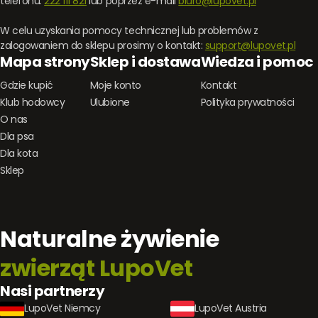
telefonu:
222 111 821
lub poprzez e-mail
biuro@lupovet.pl
W celu uzyskania pomocy technicznej lub problemów z
zalogowaniem do sklepu prosimy o kontakt:
support@lupovet.pl
Mapa strony
Sklep i dostawa
Wiedza i pomoc
Gdzie kupić
Moje konto
Kontakt
Klub hodowcy
Ulubione
Polityka prywatności
O nas
Dla psa
Dla kota
Sklep
Naturalne żywienie
zwierząt LupoVet
Nasi partnerzy
LupoVet Niemcy
LupoVet Austria