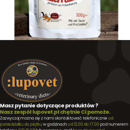
Masz pytanie dotyczące produktów ?
Nasz zespół lupovet.pl chętnie Ci pomoże.
Zazwyczaj można się z nami skontaktować telefonicznie
od
poniedziałku do piątku
w godzinach
od 12.00 do 17.00
pod numerem