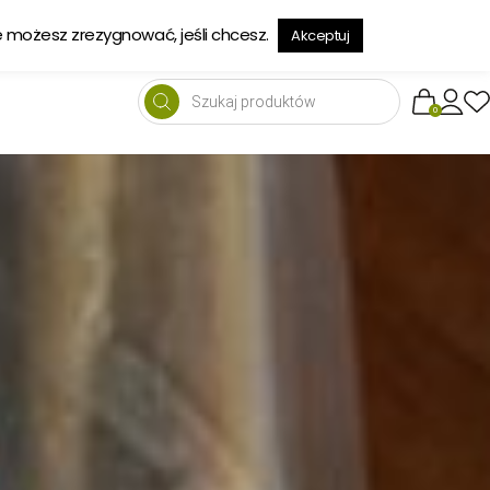
→
e możesz zrezygnować, jeśli chcesz.
Akceptuj
Wyszukiwarka
produktów
0