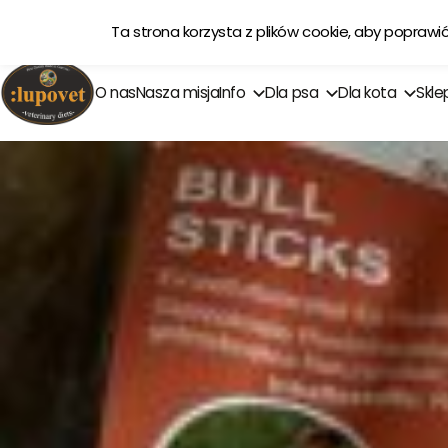
Ta strona korzysta z plików cookie, aby poprawi
O nas
Nasza misja
Info
Dla psa
Dla kota
Skle