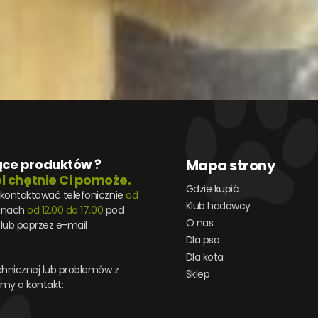
ące produktów ?
Mapa strony
l chętnie Ci pomoże.
Gdzie kupić
skontaktować telefonicznie
od
Klub hodowcy
inach
od 12.00 do 17.00
pod
O nas
lub poprzez e-mail
Dla psa
Dla kota
hnicznej lub problemów z
Sklep
my o kontakt: