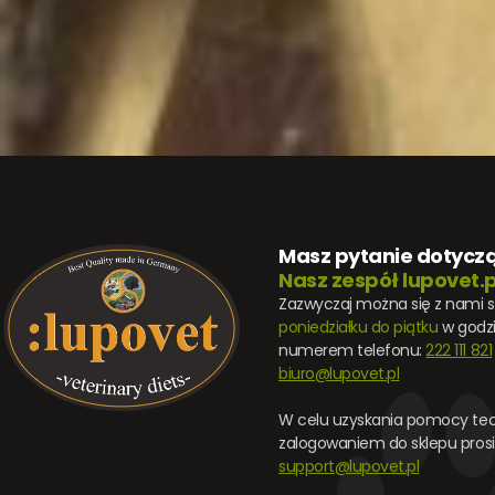
Masz pytanie dotycz
Nasz zespół lupovet.p
Zazwyczaj można się z nami 
poniedziałku do piątku
w godz
numerem telefonu:
222 111 821
biuro@lupovet.pl
W celu uzyskania pomocy tec
zalogowaniem do sklepu prosi
support@lupovet.pl