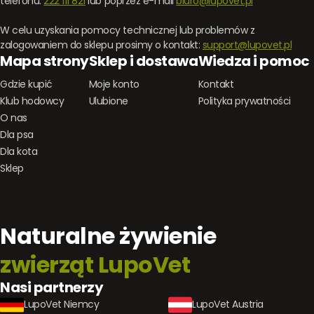
telefonu:
222 111 821
lub poprzez e-mail
biuro@lupovet.pl
W celu uzyskania pomocy technicznej lub problemów z
zalogowaniem do sklepu prosimy o kontakt:
support@lupovet.pl
Mapa strony
Sklep i dostawa
Wiedza i pomoc
Gdzie kupić
Moje konto
Kontakt
Klub hodowcy
Ulubione
Polityka prywatności
O nas
Dla psa
Dla kota
Sklep
Naturalne żywienie
zwierząt LupoVet
Nasi partnerzy
LupoVet Niemcy
LupoVet Austria