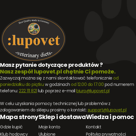
Masz pytanie dotyczące produktów ?
Nasz zespół lupovet.pl chętnie Ci pomoże.
Zazwyczaj można się z nami skontaktować telefonicznie
od
poniedziałku do piątku
w godzinach
od 12.00 do 17.00
pod numerem
telefonu:
222 111 821
lub poprzez e-mail
biuro@lupovet.pl
W celu uzyskania pomocy technicznej lub problemów z
zalogowaniem do sklepu prosimy o kontakt:
support@lupovet.pl
Mapa strony
Sklep i dostawa
Wiedza i pomoc
Gdzie kupić
Moje konto
Kontakt
Klub hodowcy
Ulubione
Polityka prywatności