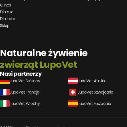
O nas
Dla psa
Dla kota
Sklep
Naturalne żywienie
zwierząt LupoVet
Nasi partnerzy
LupoVet Niemcy
LupoVet Austria
LupoVet Francja
LupoVet Szwajcaria
LupoVet Włochy
LupoVet Hiszpania