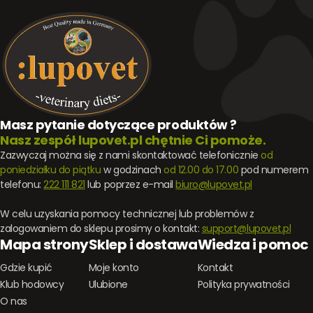
Masz pytanie dotyczące produktów ?
Nasz zespół lupovet.pl chętnie Ci pomoże.
Zazwyczaj można się z nami skontaktować telefonicznie
od
poniedziałku do piątku
w godzinach
od 12.00 do 17.00
pod numerem
telefonu:
222 111 821
lub poprzez e-mail
biuro@lupovet.pl
W celu uzyskania pomocy technicznej lub problemów z
zalogowaniem do sklepu prosimy o kontakt:
support@lupovet.pl
Mapa strony
Sklep i dostawa
Wiedza i pomoc
Gdzie kupić
Moje konto
Kontakt
Klub hodowcy
Ulubione
Polityka prywatności
O nas