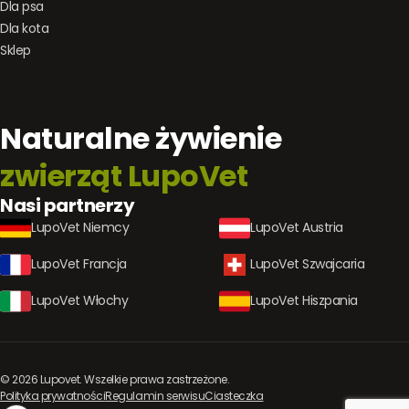
Dla psa
Dla kota
Sklep
Naturalne żywienie
zwierząt LupoVet
Nasi partnerzy
LupoVet Niemcy
LupoVet Austria
LupoVet Francja
LupoVet Szwajcaria
LupoVet Włochy
LupoVet Hiszpania
© 2026 Lupovet. Wszelkie prawa zastrzeżone.
Polityka prywatności
Regulamin serwisu
Ciasteczka