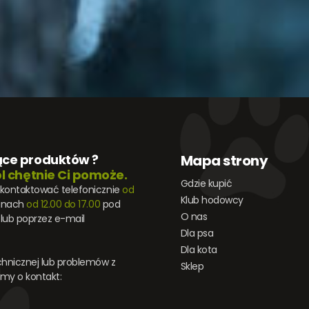
ące produktów ?
Mapa strony
l chętnie Ci pomoże.
Gdzie kupić
skontaktować telefonicznie
od
Klub hodowcy
inach
od 12.00 do 17.00
pod
O nas
lub poprzez e-mail
Dla psa
Dla kota
hnicznej lub problemów z
Sklep
my o kontakt: