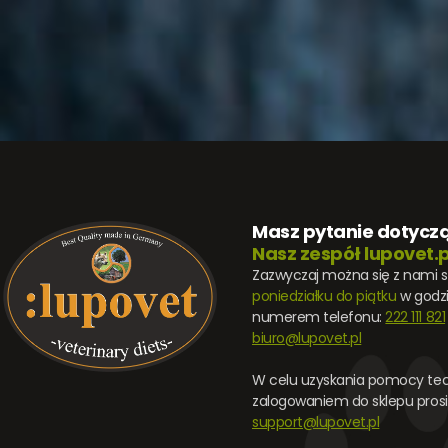
Masz pytanie dotycz
Nasz zespół lupovet.p
Zazwyczaj można się z nami 
poniedziałku do piątku
w godz
numerem telefonu:
222 111 821
biuro@lupovet.pl
W celu uzyskania pomocy tec
zalogowaniem do sklepu prosi
support@lupovet.pl