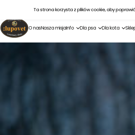
Ta strona korzysta z plików cookie, aby poprawi
O nas
Nasza misja
Info
Dla psa
Dla kota
Skle