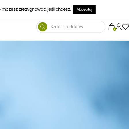
→
e możesz zrezygnować, jeśli chcesz.
Akceptuj
Wyszukiwarka
produktów
0